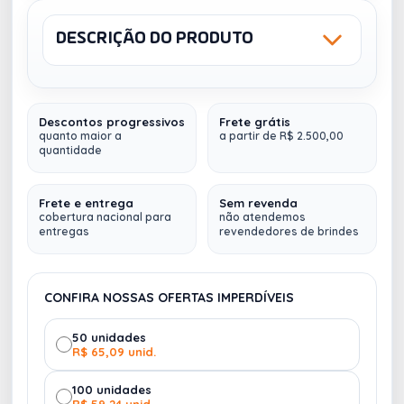
Sem estoque
358
DESCRIÇÃO DO PRODUTO
Sku: 13919
NCM: 4820100O
BAIXO RELEVO
SILK SCREEN 1
COR
Descontos progressivos
Frete grátis
Agenda Diária 2024 com Fecho e Suporte pra
quanto maior a
a partir de R$ 2.500,00
quantidade
Caneta.
VERDE
MARROM
Sem estoque
1
Contém fita de cetim marca página, dados
Frete e entrega
Sem revenda
cobertura nacional para
não atendemos
pessoais, calendário de 2022 à 2024, endereços da
entregas
revendedores de brindes
internet, mapa do Brasil, mapa-múndi, índice
telefônico e planejamento. Possui uma faixa bege
central.
CONFIRA NOSSAS OFERTAS IMPERDÍVEIS
Largura
: 15 cm
Medidas: Altura
: 20 cm /
Medidas aproximadas para gravação
(CxL): 7 cm
50 unidades
x 13 cm
R$ 65,09 unid.
Peso aproximado
(g): 389
100 unidades
Imagens Meramente Ilustrativas.
R$ 59,24 unid.