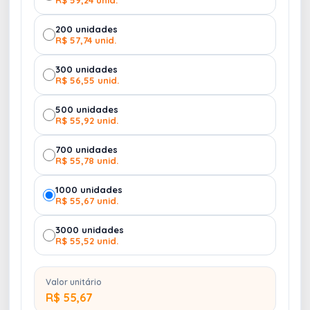
Observação: venda somente da Agenda de C
ouro
200 unidades
Sintético
neste anúncio. Conheça outros modelos
R$ 57,74 unid.
de
Agendas Aqui.
300 unidades
Na 4Unik, você compra, armazena e distribui
R$ 56,55 unid.
tudo de forma unificada sem burocracia!
500 unidades
R$ 55,92 unid.
Observação:
MIOLO PADRÃO NÃO
PERSONALIZÁVEL
700 unidades
R$ 55,78 unid.
1000 unidades
R$ 55,67 unid.
3000 unidades
R$ 55,52 unid.
Valor unitário
R$ 55,67