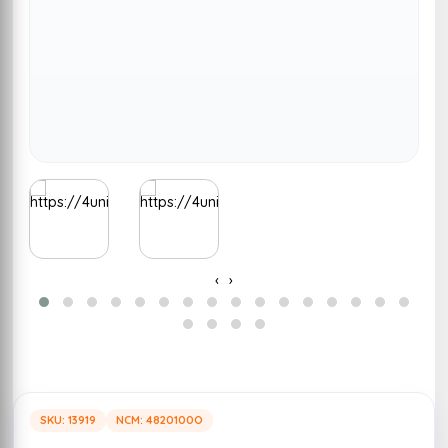
‹
›
SKU: 13919
NCM: 4820100O