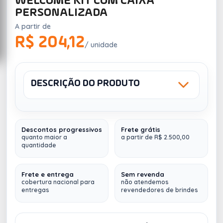
WELCOME KIT COM CAIXA
PERSONALIZADA
A partir de
R$ 204,12
/ unidade
DESCRIÇÃO DO PRODUTO
Sku: WELECAIXA#1
Descontos progressivos
Frete grátis
Welcome Kit Personalizado
(Personalize do
quanto maior a
a partir de R$ 2.500,00
seu jeito, com a identidade de sua empresa)
quantidade
Contem 5 itens:
Frete e entrega
Sem revenda
Fino Acabamento, composto por:
Caixa
cobertura nacional para
não atendemos
Rígida + Caderneta + Garrafa + Caneta +
entregas
revendedores de brindes
Mouse Pad