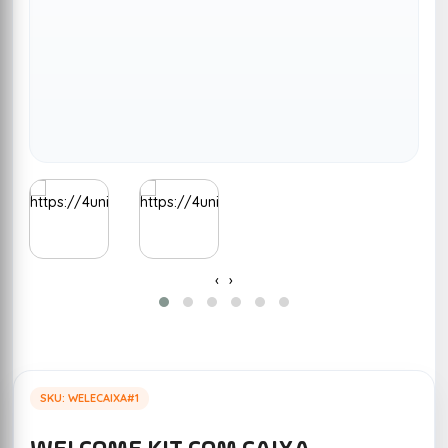
‹
›
SKU: WELECAIXA#1