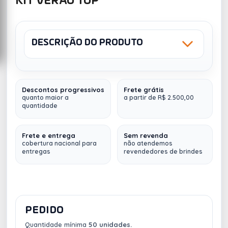
KIT VERÃO TOP
DESCRIÇÃO DO PRODUTO
Sku: 4U#VERAO5
Descontos progressivos
Frete grátis
Kit Verão Top Personalizado 4Unik
quanto maior a
a partir de R$ 2.500,00
quantidade
Contém 3 itens:
Frete e entrega
Sem revenda
1
Garrafa 750ml
em inox com tampa rosqueável e
cobertura nacional para
não atendemos
entregas
revendedores de brindes
pintura fosca. (17011f)
Frescobol Personalizado em MDF
1
com
embalagem de malha plástica de 2 raquetes de
madeira com pegador de revestimento plástico
e 1Bolinha emborrachada. (04087)
PEDIDO
1
Sacola térmica flexível
em 600D com zíper duplo
e interior forrado. Estrutura removível em alumínio,
Quantidade mínima
50 unidades.