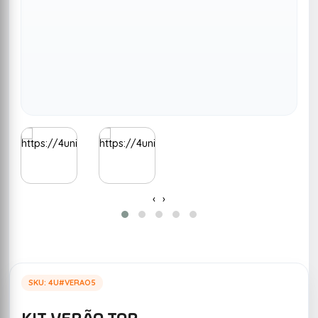
‹
›
SKU: 4U#VERAO5