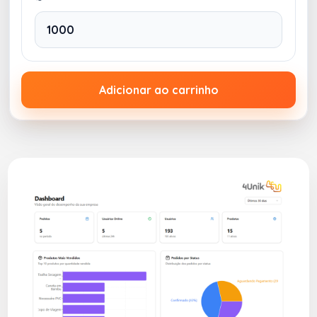
com pega ergonômica em EVA. Capacidade até 14
L. 460 x 270 x 250 mm(98426)
Imagens Meramente Ilustrativas.
Na 4Unik, você compra, armazena e distribui tudo
de forma unificada sem burocracia!
Adicionar ao carrinho
Observação: venda somente do Brinde para Verão
Personalizado neste anúncio. Conheça mais
produtos para Verão Personalizados AQUI.
SELECIONE AS MEDIDAS ABAIXO PARA ORÇAMENTO.
ATENÇÃO: TRABALHAMOS SOMENTE
COM PEDIDOS ACIMA DE 50 UNIDADES
POR ITEM.