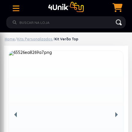
Home
/
Kits Personalizados
/
Kit Verão Top
Anterior
Próxim