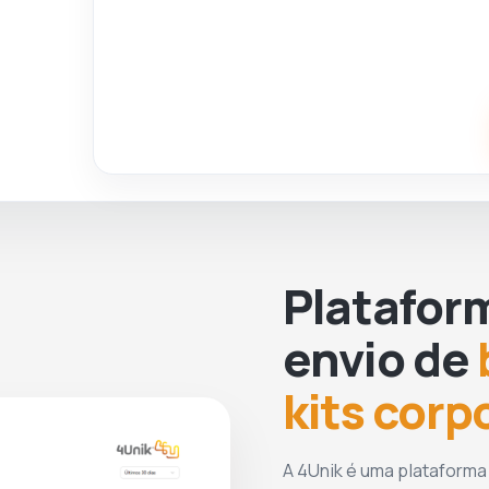
g/m²). Toalha prática e leve que facilita o
transporte, de elevada absorção e rápida
secagem. (99965)
Imagens Meramente Ilustrativas
1 Bolsa Mala Personalizada
- (ME510-AS)
Observação: venda somente do Kit Fitness
Brinde neste anúncio. Veja mais opções
de
Kits Personalizados
.
Na 4Unik, você compra, armazena e
Platafor
distribui tudo de forma unificada sem
burocracia!
envio de
kits corp
A 4Unik é uma plataforma