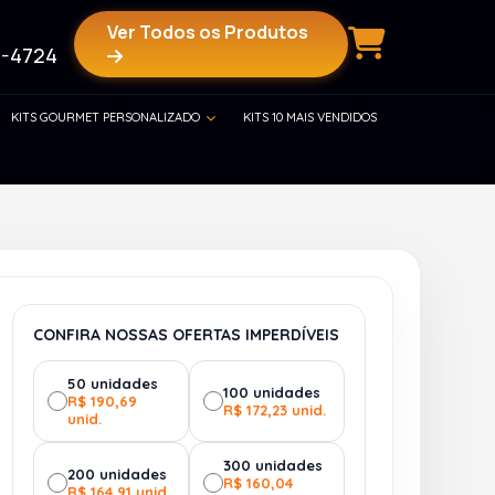
Ver Todos os Produtos
-4724
KITS GOURMET PERSONALIZADO
KITS 10 MAIS VENDIDOS
CONFIRA NOSSAS OFERTAS IMPERDÍVEIS
50 unidades
100 unidades
R$ 190,69
R$ 172,23 unid.
unid.
300 unidades
200 unidades
R$ 160,04
R$ 164,91 unid.