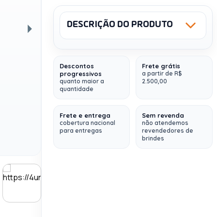
DESCRIÇÃO DO PRODUTO
Próxima
Sku: 578385
Descontos
Frete grátis
Kit Academia
progressivos
a partir de R$
quanto maior a
2.500,00
Personalizado
(Personalize do
quantidade
seu jeito, com a identidade de sua
empresa)
Frete e entrega
Sem revenda
cobertura nacional
não atendemos
Contem 4 itens:
para entregas
revendedores de
brindes
1 Boné 6 gomos
/ Gravação em bordado e
Silk (SLC-02)
1 Squeeze Alumínio 600ml
com pintura
fosca. Squeeze com tampa plástica
rosqueável, alça e tampa protetora para o
bocal.(12487F)
1 Toalha para esporte
em microfibra (210