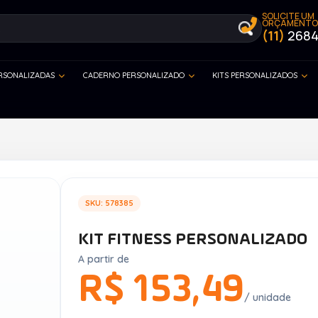
SOLICITE UM
ORÇAMENTO
(11)
2684
ERSONALIZADAS
CADERNO PERSONALIZADO
KITS PERSONALIZADOS
SKU: 578385
KIT FITNESS PERSONALIZADO
A partir de
R$ 153,49
/ unidade