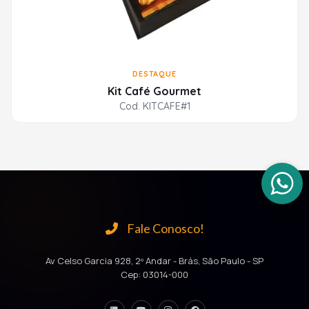
DESTAQUE
Kit Café Gourmet
Cod. KITCAFE#1
Fale Conosco!
Av Celso Garcia 928, 2º Andar - Brás, São Paulo - SP
Cep: 03014-000