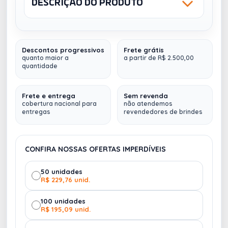
DESCRIÇÃO DO PRODUTO
Sku: KITCHANDON.TP1
Descontos progressivos
Frete grátis
Brinde Final de Ano
Kit Chandon Personalizado -
quanto maior a
a partir de R$ 2.500,00
quantidade
Contem 3 itens:
16 x 27 x 7 cm
1 Caixa Rígida - Tampa e Fundo -
1 Taça Chandon (007354) - Gravação Decalque
Frete e entrega
Sem revenda
cobertura nacional para
não atendemos
1 Mini Chandon
entregas
revendedores de brindes
Prazo de Produção: 15 a 20 dias úteis
Fazemos múltiplos envios
(para qualquer lugar do
Brasil)
CONFIRA NOSSAS OFERTAS IMPERDÍVEIS
50 unidades
R$ 229,76 unid.
100 unidades
R$ 195,09 unid.