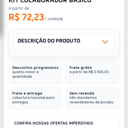
KIT COLABORADOR BASICO
A partir de
R$ 72,23
/ unidade
DESCRIÇÃO DO PRODUTO
Sku: 564944
Descontos progressivos
Frete grátis
Kit Colaborador - Basico
(Personalize do seu
quanto maior a
a partir de R$ 2.500,00
jeito, com a identidade de sua empresa)
quantidade
Contem 5 itens:
Frete e entrega
Sem revenda
cobertura nacional para
não atendemos
1 Sacola tipo mochila
(35 x 41 cm) em 210D. -
entregas
revendedores de brindes
Gravação em Transfer Colorido (92910)
1 Mouse Pad Ergonômico
- FORMATO Gota
20,5x24,0x1,5cm. PERSONALIZADO -
CONFIRA NOSSAS OFERTAS IMPERDÍVEIS
Cromia. TECIDO 100% Poliester BASE: Borracha de